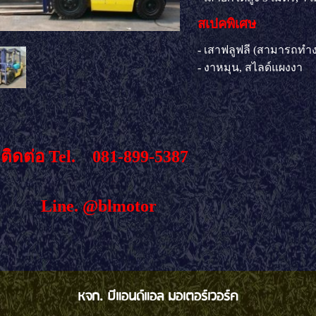
สเปคพิเศษ
- เสาฟลูฟลี (สามารถทำ
- งาหมุน, สไลด์แผงงา
ติดต่อ Tel.
081-899-5387
ne. @blmotor
หจก. บีแอนด์แอล มอเตอร์เวอร์ค