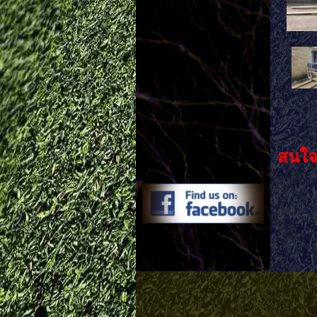
สนใจ
Li