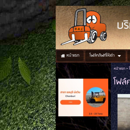
BL
บริ
โฟล์คลิฟท์ให้เช่า
หน้าแรก
หน้าแรก
>
โฟล์