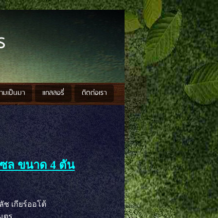
ร
วามเป็นมา
แกลลอรี่
ติดต่อเรา
เซล ขนาด 4 ตัน
ลัช เกียร์ออโต้
เมตร