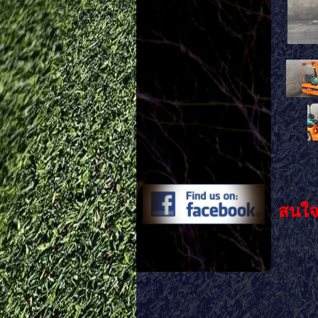
- แร
สนใจ
Li