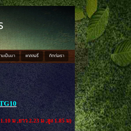
ร
วามเป็นมา
แกลลอรี่
ติดต่อเรา
2TG10
1.10 ม ,ยาว 2.23 ม ,สูง 1.85 ม)