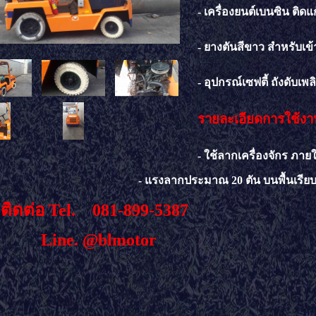
- เครื่องยนต์เบนซิน ติดแก
- ยางตันสีขาว สำหรับเข
- อุปกรณ์เซฟตี้ ถังดับเพ
รายละเอียดการใช้ง
- ใช้ลากเครื่องจักร ภ
งลากประมาณ 20 ตัน บนพื้นเรียบ (บนโ
ติดต่อ Tel.
081-899-5387
ne. @blmotor