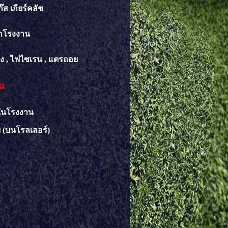
๊ส เกียร์คลัช
้าโรงงาน
ลิง , ไฟไซเรน , แตรถอย
าน
ายในโรงงาน
รลเลอร์)