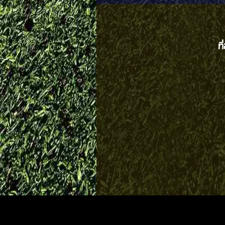
ท
Visitors:
131,909