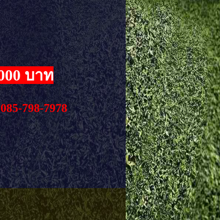
,000 บาท
.
085-798-7978